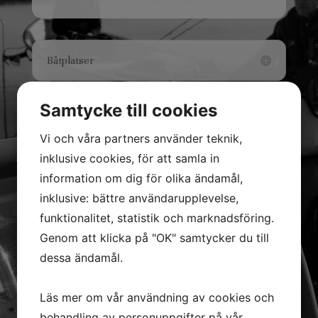
Båtplatser
Samtycke till cookies
Förtöjning av båtar
Vi och våra partners använder teknik,
Bryggor
inklusive cookies, för att samla in
information om dig för olika ändamål,
inklusive: bättre användarupplevelse,
funktionalitet, statistik och marknadsföring.
Genom att klicka på "OK" samtycker du till
Tillfälligt besök med båt
dessa ändamål.
Tillåtna Båtar / Farkoster
Läs mer om vår användning av cookies och
behandling av personuppgifter på vår