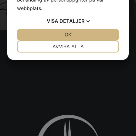
webbplats.
VISA
DETALJER
JA
NEJ
OK
JA
NEJ
NÖDVÄNDIG
INSTÄLLNINGAR
AVVISA ALLA
JA
NEJ
JA
NEJ
MARKNADSFÖRING
STATISTIK