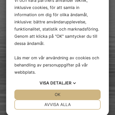
Vi och våra partners använder teknik,
inklusive cookies, för att samla in
information om dig för olika ändamål,
inklusive: bättre användarupplevelse,
funktionalitet, statistik och marknadsföring.
Genom att klicka på "OK" samtycker du till
dessa ändamål.
Växjösjön
Läs mer om vår användning av cookies och
behandling av personuppgifter på vår
webbplats.
Södra och Norra Bergundasjön
VISA
DETALJER
JA
NEJ
OK
JA
NEJ
NÖDVÄNDIG
INSTÄLLNINGAR
Trummen
AVVISA ALLA
JA
NEJ
JA
NEJ