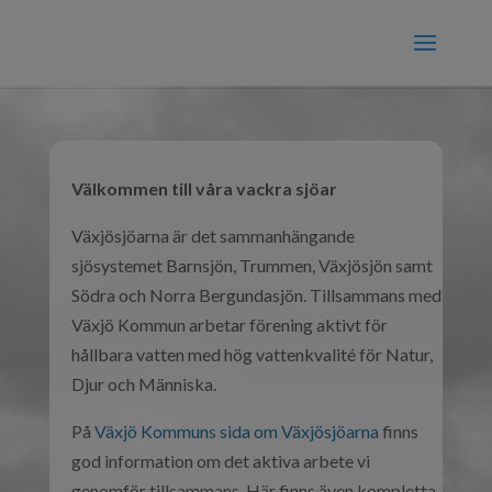
Välkommen till våra vackra sjöar
Växjösjöarna är det sammanhängande
sjösystemet Barnsjön, Trummen, Växjösjön samt
Södra och Norra Bergundasjön. Tillsammans med
Växjö Kommun arbetar förening aktivt för
hållbara vatten med hög vattenkvalité för Natur,
Djur och Människa.
På
Växjö Kommuns sida om Växjösjöarna
finns
god information om det aktiva arbete vi
genomför tillsammans. Här finns även kompletta