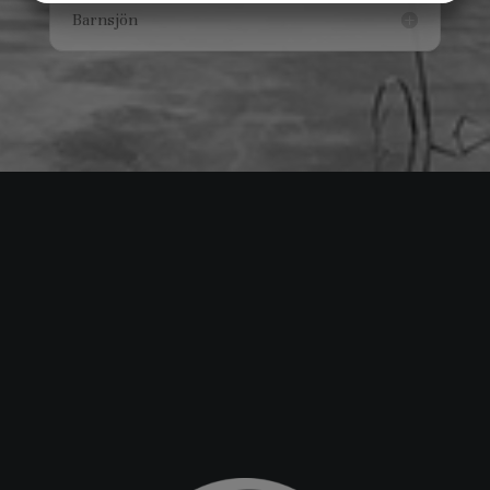
Barnsjön
MARKNADSFÖRING
STATISTIK