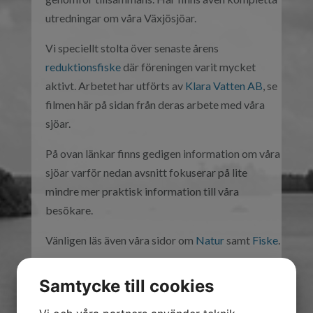
utredningar om våra Växjösjöar.
Vi speciellt stolta över senaste årens
reduktionsfiske
där föreningen varit mycket
aktivt. Arbetet har utförts av
Klara Vatten AB
, se
filmen här på sidan från deras arbete med våra
sjöar.
På ovan länkar finns gedigen information om våra
sjöar varför nedan avsnitt fokuserar på lite
mindre mer praktisk information till våra
besökare.
Vänligen läs även våra sidor om
Natur
samt
Fiske
.
Samtycke till cookies