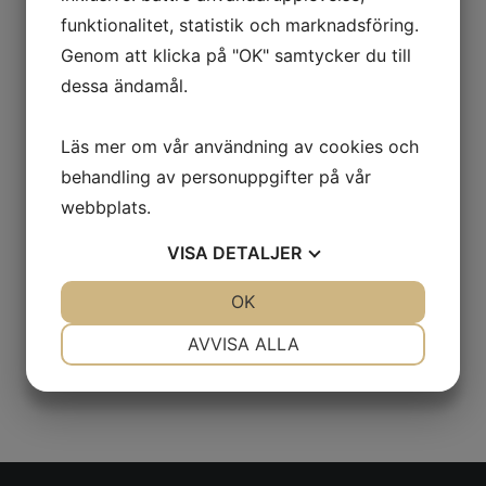
augusti 2022
funktionalitet, statistik och marknadsföring.
juli 2022
Genom att klicka på "OK" samtycker du till
april 2022
dessa ändamål.
mars 2022
Läs mer om vår användning av cookies och
december 2021
behandling av personuppgifter på vår
augusti 2021
webbplats.
juli 2021
VISA
DETALJER
juni 2021
JA
NEJ
OK
JA
NEJ
maj 2021
NÖDVÄNDIG
INSTÄLLNINGAR
AVVISA ALLA
april 2021
JA
NEJ
JA
NEJ
mars 2021
MARKNADSFÖRING
STATISTIK