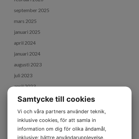
september 2025
mars 2025
januari 2025
april 2024
januari 2024
augusti 2023
juli 2023
april 2023
januari 2023
Samtycke till cookies
december 2022
Vi och våra partners använder teknik,
oktober 2022
inklusive cookies, för att samla in
information om dig för olika ändamål,
september 2022
inklusive: bättre användarupplevelse,