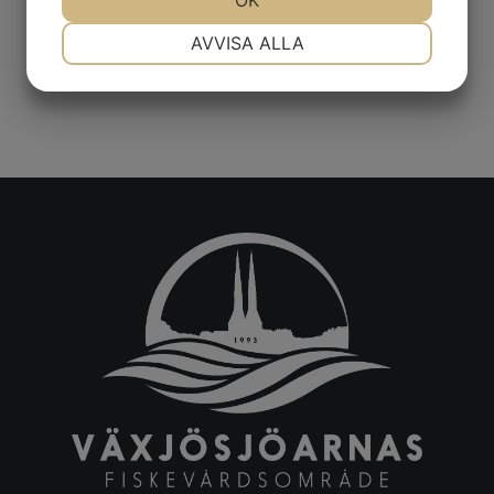
OK
NÖDVÄNDIG
INSTÄLLNINGAR
AVVISA ALLA
JA
NEJ
JA
NEJ
MARKNADSFÖRING
STATISTIK