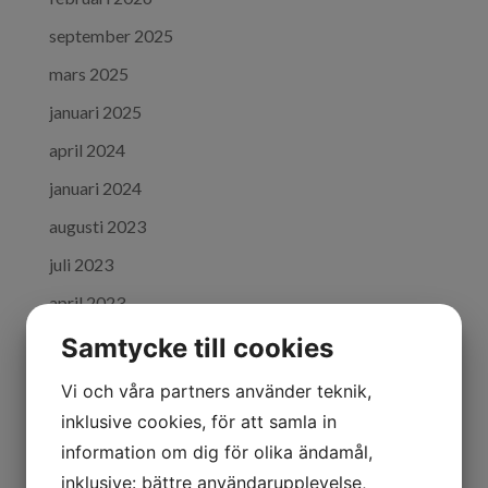
september 2025
mars 2025
januari 2025
april 2024
januari 2024
augusti 2023
juli 2023
april 2023
januari 2023
Samtycke till cookies
december 2022
Vi och våra partners använder teknik,
oktober 2022
inklusive cookies, för att samla in
information om dig för olika ändamål,
september 2022
inklusive: bättre användarupplevelse,