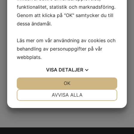
augusti 2022
funktionalitet, statistik och marknadsföring.
juli 2022
Genom att klicka på "OK" samtycker du till
april 2022
dessa ändamål.
mars 2022
Läs mer om vår användning av cookies och
december 2021
behandling av personuppgifter på vår
augusti 2021
webbplats.
juli 2021
VISA
DETALJER
juni 2021
JA
NEJ
OK
JA
NEJ
maj 2021
NÖDVÄNDIG
INSTÄLLNINGAR
AVVISA ALLA
april 2021
JA
NEJ
JA
NEJ
mars 2021
MARKNADSFÖRING
STATISTIK