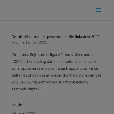
Grattis till vinnare av presentkort för fiskeåret 2025
av
admin
|
jan 29, 2025
På samma linje som tidigare år har vi även under
2024 haft en tävling där alla fiskekortsinnehavare
som rapporterat minst en fångstrapport via iFiske
deltagit i utlottning av presentkort. På styrelsemöte
2025-01-27 genomfördes utlottning genom
slumpvis digital...
Arkiv
februari 2026