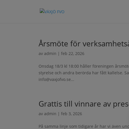
Årsmöte för verksamhets
av
admin
|
feb 22, 2026
Onsdag 18/3 kl 18:00 håller föreningen årsmöt
styrelse och andra berörda har fått kallelse. Sa
info@vaxjofvo.se...
Grattis till vinnare av pre
av
admin
|
feb 3, 2026
På samma linje som tidigare år har vi även und